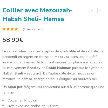
Collier avec Mezouzah-
HaEsh Sheli- Hamsa
(
1
avis client)
Noté
1
4.00
58.90
€
sur 5 basé
sur
notation
client
Le cadeau idéal pour les adeptes de spiritualité et de kabbale. Un
pendentif en argent en forme de
mezouza
dans lequel a été
inséré un parchemin. Un bijou juif original qui plaira aux adeptes
du mouvement
Breslev
de
Rabbi Nahma
n puisque le symbole
HaEsh Sheli
y est gravé. De l’autre côté de la mezouza on
retrouve un hamsa, chargé de nous éloigner du mauvais oeil.
Un
bijou juif
élégant qui conviendra aussi à un homme qu’à une
femme.
Collier en Rhodium
Livré avec une chaîne de 50.8cm