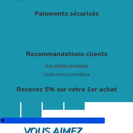
Paiements sécurisés
Recommandations clients
Avis clients Levjudaica
Code promo Levjudaica
Recevez 5% sur votre 1er achat
VOUS AIMEZ