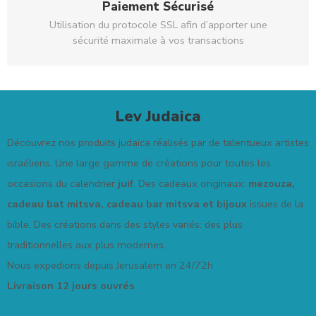
Paiement Sécurisé
Utilisation du protocole SSL afin d’apporter une
sécurité maximale à vos transactions
Lev Judaica
Découvrez nos produits judaïca réalisés par de talentueux artistes
israéliens. Une large gamme de créations pour toutes les
occasions du calendrier
juif
. Des cadeaux originaux:
mezouza,
cadeau bat mitsva, cadeau bar mitsva et bijoux
issues de la
bible. Des créations dans des styles variés: des plus
traditionnelles aux plus modernes.
Nous expedions depuis Jerusalem en 24/72h
Livraison 12 jours ouvrés