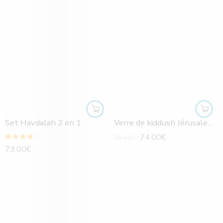
Set Havdalah 2 en 1
Verre de kiddush Jérusalem reflets dorés
74.00
€
79.00
€
Note
4.00
73.00
€
sur 5