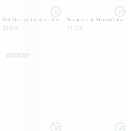
Keli Netilat Yadayim - Design bicolore doré
Bougeoirs de Shabbat aspect martelé argent/bleu
39.90
€
33.00
€
SOLD OUT