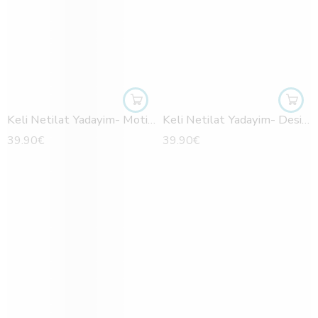
Keli Netilat Yadayim- Motifs feuilles cuivrées
Keli Netilat Yadayim- Design bicolore argenté
39.90
€
39.90
€