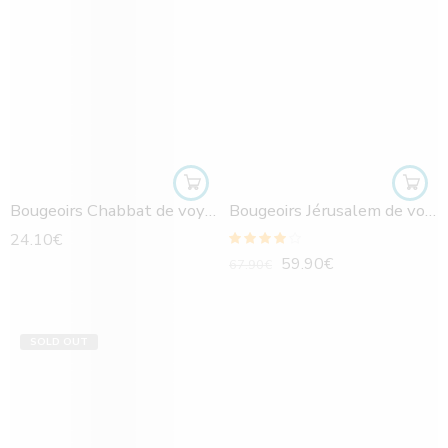
Bougeoirs Chabbat de voyage- Jérusalem - Email bleu
Bougeoirs Jérusalem de voyage
24.10
€
Note
4.00
59.90
€
67.90
€
sur 5
SOLD OUT