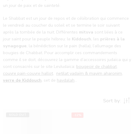
un jour de paix et de sainteté.
Le Shabbat est un jour de repos et de célébration qui commence
le vendredi au coucher du soleil et se termine le soir suivant
après la tombée de la nuit. Différentes
mitsva
sont liées à ce
jour saint pour le peuple hébreu: le
Kiddouch
, les
prières à la
synagogue
, la bénédiction sur le pain (halla), l’allumage des
bougies de Chabbat. Pour accomplir ces commandements
comme il se doit, découvrez la gamme d’accessoires judaïca qui y
sont consacrés sur le site LevJudaïca:
bougeoir de chabbat
,
couvre pain-couvre hallot
,
netilat yadaïm & mayim aharonim
,
verre de Kiddouch
, set de
havdalah
…
Sort by:
SOLD OUT
-12%