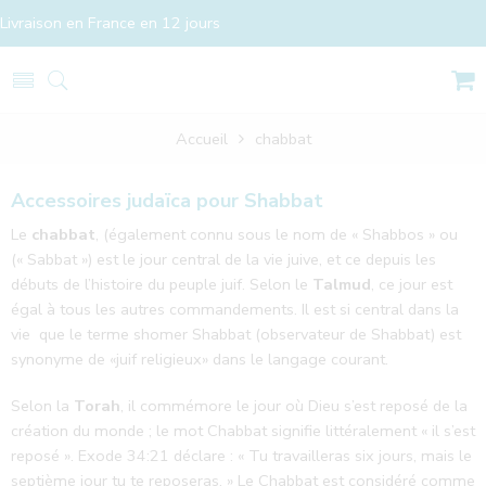
Livraison en France en 12 jours
Accueil
chabbat
Accessoires judaïca pour Shabbat
Le
chabbat
, (également connu sous le nom de « Shabbos » ou
(« Sabbat ») est le jour central de la vie juive, et ce depuis les
débuts de l’histoire du peuple juif. Selon le
Talmud
, ce jour est
égal à tous les autres commandements. Il est si central dans la
vie que le terme shomer Shabbat (observateur de Shabbat) est
synonyme de «juif religieux» dans le langage courant.
Selon la
Torah
, il commémore le jour où Dieu s’est reposé de la
création du monde ; le mot Chabbat signifie littéralement « il s’est
reposé ». Exode 34:21 déclare : « Tu travailleras six jours, mais le
septième jour tu te reposeras. » Le Chabbat est considéré comme