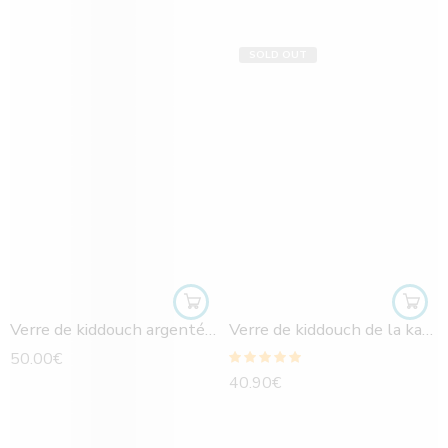
SOLD OUT
Verre de kiddouch argenté-soucoupe assortie
Verre de kiddouch de la kabbale
50.00
€
Note
5.00
sur
40.90
€
5