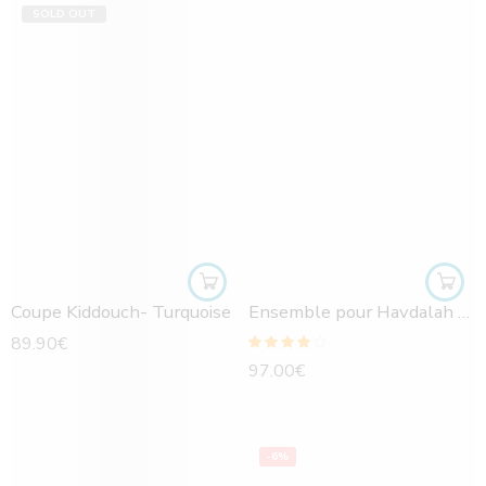
SOLD OUT
Coupe Kiddouch- Turquoise
Ensemble pour Havdalah en argent : verre kiddouch-bougeoir-besamim
89.90
€
Note
4.00
97.00
€
sur 5
-6%