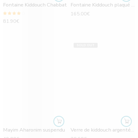
Fontaine Kiddouch Chabbat
Fontaine Kiddouch plaqué argent + 6 verres sur plateau
165.00
€
Note
4.00
81.90
€
sur 5
SOLD OUT
Mayim Aharonim suspendu
Verre de kiddouch argenté avec grappe raisin et bénédiction