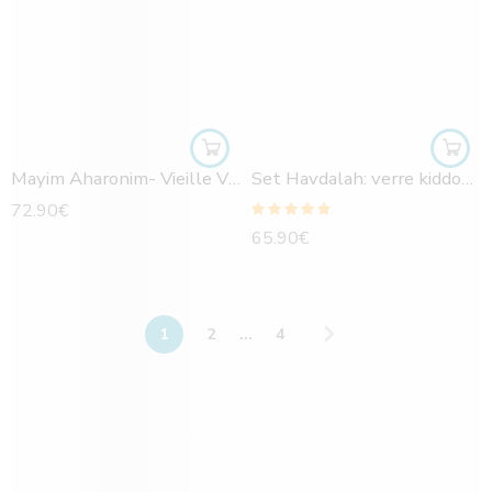
Mayim Aharonim- Vieille Ville de Jérusalem
Set Havdalah: verre kiddouch-bougeoir-besamim
72.90
€
Note
5.00
sur
65.90
€
5
1
2
...
4