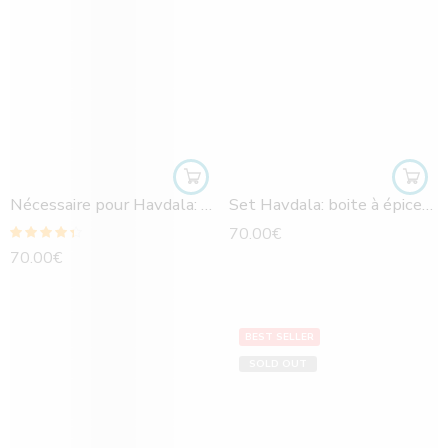
Nécessaire pour Havdala: compact et transportable
Set Havdala: boite à épices et bougeoir compacts- Yaïr Emanuel
70.00
€
Note
4.33
70.00
€
sur 5
BEST SELLER
SOLD OUT