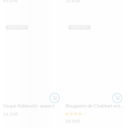
49.00
€
30.60
€
SOLD OUT
SOLD OUT
Coupe Kiddouch- aspect martelé
Bougeoirs de Chabbat enluminures Jérusalem
14.30
€
Note
4.00
39.90
€
sur 5