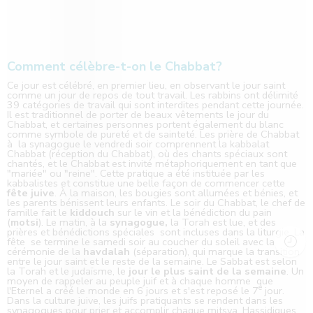
Comment célèbre-t-on le Chabbat?
Ce jour est célébré, en premier lieu, en observant le jour saint
comme un jour de repos de tout travail. Les rabbins ont délimité
39 catégories de travail qui sont interdites pendant cette journée.
Il est traditionnel de porter de beaux vêtements le jour du
Chabbat, et certaines personnes portent également du blanc
comme symbole de pureté et de sainteté. Les prière de Chabbat
à la synagogue le vendredi soir comprennent la kabbalat
Chabbat (réception du Chabbat), où des chants spéciaux sont
chantés, et le Chabbat est invité métaphoriquement en tant que
"mariée" ou "reine". Cette pratique a été instituée par les
kabbalistes et constitue une belle façon de commencer cette
fête juive
. À la maison, les bougies sont allumées et bénies, et
les parents bénissent leurs enfants. Le soir du Chabbat, le chef de
famille fait le
kiddouch
sur le vin et la bénédiction du pain
(
motsi
). Le matin, à la
synagogue,
la Torah est lue, et des
prières et bénédictions spéciales sont incluses dans la liturgie. La
fête se termine le samedi soir au coucher du soleil avec la
cérémonie de la
havdalah
(séparation), qui marque la transition
entre le jour saint et le reste de la semaine. Le Sabbat est selon
la Torah et le judaïsme, le
jour le plus saint de la semaine
. Un
moyen de rappeler au peuple juif et à chaque homme que
e
l'Eternel a créé le monde en 6 jours et s'est reposé le 7
jour.
Dans la culture juive, les juifs pratiquants se rendent dans les
synagogues pour prier et accomplir chaque mitsva. Hassidiques,