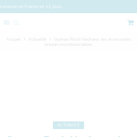
Livraison en France en 12 jours
Accueil
Actualité
Ouman Roch Hachana: les accessoires
breslev incontournables
ACTUALITÉ