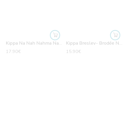
Kippa Na Nah Nahma Nahman Meouman blanche
Kippa Breslev- Brodée Nahman Meouman
17.90
€
15.90
€