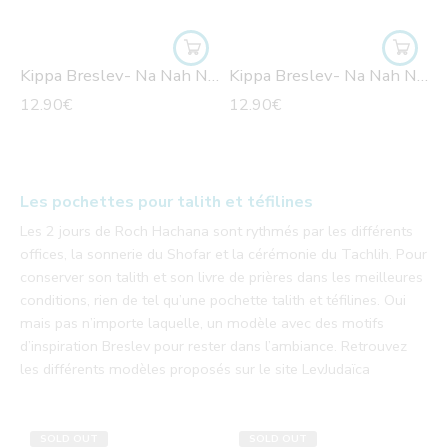
Kippa Breslev- Na Nah Nahma Nahman Meouman- blanche
Kippa Breslev- Na Nah Nahma Nahman Meouman- noire
12.90
€
12.90
€
Les pochettes pour talith et téfilines
Les 2 jours de Roch Hachana sont rythmés par les différents
offices, la sonnerie du Shofar et la cérémonie du Tachlih. Pour
conserver son talith et son livre de prières dans les meilleures
conditions, rien de tel qu’une pochette talith et téfilines. Oui
mais pas n’importe laquelle, un modèle avec des motifs
d’inspiration Breslev pour rester dans l’ambiance. Retrouvez
les différents modèles proposés sur le site LevJudaïca
SOLD OUT
SOLD OUT