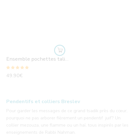
Ensemble pochettes talit/ Tefilines Breslev
Note
5.00
sur
49.90
€
5
Pendentifs et colliers Breslev
Pour garder les messages de ce grand tsadik près du cœur,
pourquoi ne pas arborer fièrement un pendentif juif? Un
collier mezouza, une flamme ou un haï, tous inspirés par les
enseignements de Rabbi Nahman.