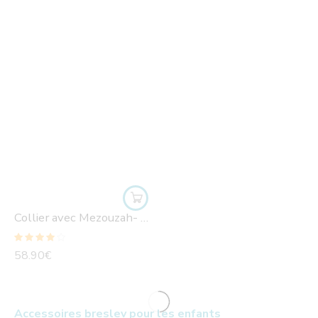
Collier avec Mezouzah- HaEsh Sheli- Hamsa
Note
4.00
58.90
€
sur 5
Accessoires breslev pour les enfants