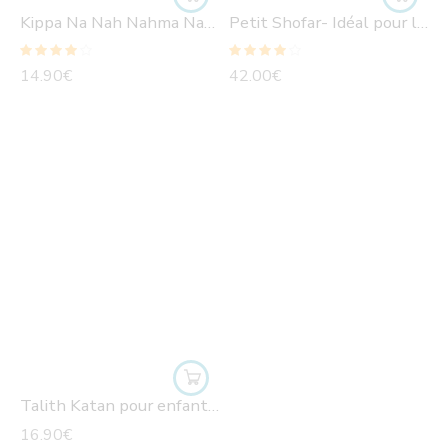
Kippa Na Nah Nahma Nahman Meouman+ flamme Breslev
Petit Shofar- Idéal pour les enfants
Note
4.00
Note
4.00
14.90
€
42.00
€
sur 5
sur 5
Talith Katan pour enfants Breslev
16.90
€