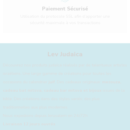
Paiement Sécurisé
Utilisation du protocole SSL afin d’apporter une
sécurité maximale à vos transactions
Lev Judaica
Découvrez nos produits judaïca réalisés par de talentueux artistes
israéliens. Une large gamme de créations pour toutes les
occasions du calendrier
juif
. Des cadeaux originaux:
mezouza,
cadeau bat mitsva, cadeau bar mitsva et bijoux
issues de la
bible. Des créations dans des styles variés: des plus
traditionnelles aux plus modernes.
Nous expedions depuis Jerusalem en 24/72h
Livraison 12 jours ouvrés