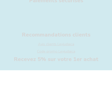
Paiements sécurisés
Recommandations clients
Avis clients Levjudaica
Code promo Levjudaica
Recevez 5% sur votre 1er achat