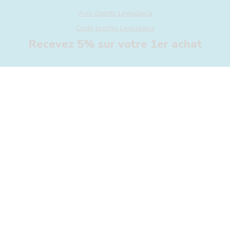
Avis clients Levjudaica
Code promo Levjudaica
Recevez 5% sur votre 1er achat