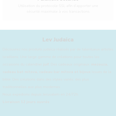
Utilisation du protocole SSL afin d’apporter une
sécurité maximale à vos transactions
Lev Judaica
Découvrez nos produits judaïca réalisés par de talentueux artistes
israéliens. Une large gamme de créations pour toutes les
occasions du calendrier
juif
. Des cadeaux originaux:
mezouza,
cadeau bat mitsva, cadeau bar mitsva et bijoux
issues de la
bible. Des créations dans des styles variés: des plus
traditionnelles aux plus modernes.
Nous expedions depuis Jerusalem en 24/72h
Livraison 12 jours ouvrés