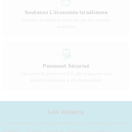
Soutenez L'économie Israélienne
Achetez du Made in Israel fait par des artistes
israéliens
Paiement Sécurisé
Utilisation du protocole SSL afin d’apporter une
sécurité maximale à vos transactions
Lev Judaica
Découvrez nos produits judaïca réalisés par de talentueux artistes
israéliens. Une large gamme de créations pour toutes les