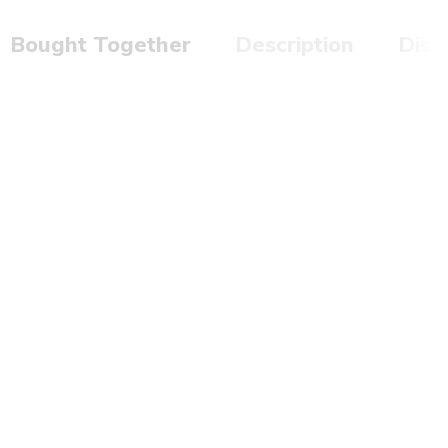
Bought Together
Description
Disc