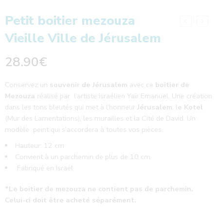
Petit boitier mezouza
Vieille Ville de Jérusalem
28.90
€
Conservez un
souvenir de Jérusalem
avec ce
boitier de
Mezouza
réalisé par l’artiste israélien Yaïr Emanuel. Une création
dans les tons bleutés qui met à l’honneur
Jérusalem
: l
e Kotel
(Mur des Lamentations), les murailles et la Cité de David. Un
modèle peint qui s’accordera à toutes vos pièces.
Hauteur: 12 cm
Convient à un parchemin de plus de 10 cm
Fabriqué en Israël
*Le boitier de mezouza ne contient pas de parchemin.
Celui-ci doit être acheté séparément.