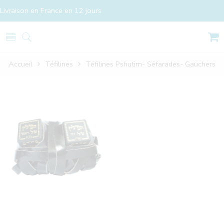
Livraison en France en 12 jours
Accueil
Téfilines
Téfilines Pshutim- Séfarades- Gauchers