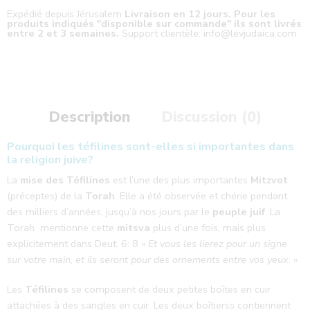
Expédié depuis Jérusalem
Livraison en 12 jours. Pour les
produits indiqués "disponible sur commande" ils sont livrés
entre 2 et 3 semaines.
Support clientèle: info@levjudaica.com
Description
Discussion (0)
Pourquoi les téfilines sont-elles si importantes dans
la religion juive?
La
mise des Téfilines
est l’une des plus importantes
Mitzvot
(préceptes) de la
Torah
. Elle a été observée et chérie pendant
des milliers d’années, jusqu’à nos jours par le
peuple juif
. La
Torah mentionne cette
mitsva
plus d’une fois, mais plus
explicitement dans Deut. 6: 8 «
Et vous les lierez pour un signe
sur votre main, et ils seront pour des ornements entre vos yeux
. »
Les
Téfilines
se composent de deux petites boîtes en cuir
attachées à des sangles en cuir.
Les deux boîtierss contiennent