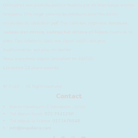
Découvrez nos produits judaïca réalisés par de talentueux artistes
israéliens. Une large gamme de créations pour toutes les
occasions du calendrier
juif
. Des cadeaux originaux:
mezouza,
cadeau bat mitsva, cadeau bar mitsva et bijoux
issues de la
bible. Des créations dans des styles variés: des plus
traditionnelles aux plus modernes.
Nous expedions depuis Jerusalem en 24/72h
Livraison 12 jours ouvrés
© 2020 - All Right reserved!
Contact
Rehov Harehavim 3 Jerusalem - Israel
Tel depuis Israël:
072 3341250
Tel depuis la France:
0177475548
info@levjudaica.com