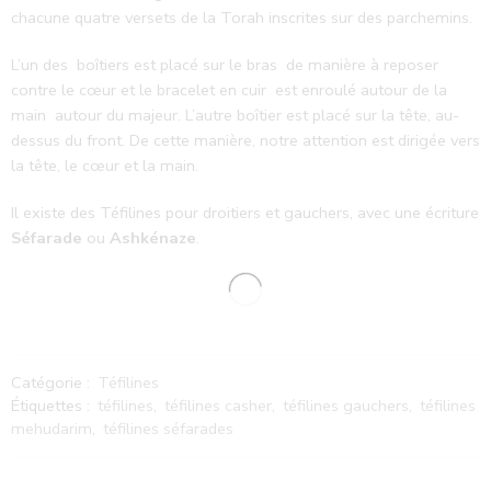
chacune quatre versets de la Torah inscrites sur des parchemins.
L’un des boîtiers est placé sur le bras de manière à reposer
contre le cœur et le bracelet en cuir est enroulé autour de la
main autour du majeur
.
L’autre boîtier est placé sur la tête, au-
dessus du front.
De cette manière, notre attention est dirigée vers
la tête, le cœur et la main.
Il existe des Téfilines pour droitiers et gauchers, avec une écriture
Séfarade
ou
Ashkénaze
.
Catégorie :
Téfilines
Étiquettes :
téfilines
,
téfilines casher
,
téfilines gauchers
,
téfilines
mehudarim
,
téfilines séfarades