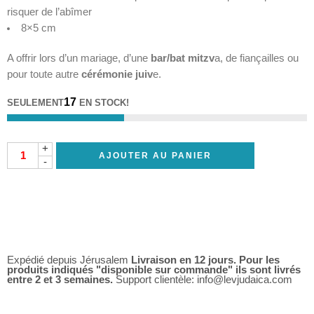
risquer de l’abîmer
8×5 cm
A offrir lors d’un mariage, d’une
bar/bat mitzv
a, de fiançailles ou
pour toute autre
cérémonie juiv
e.
17
SEULEMENT
EN STOCK!
+
AJOUTER AU PANIER
-
Expédié depuis Jérusalem
Livraison en 12 jours. Pour les
produits indiqués "disponible sur commande" ils sont livrés
entre 2 et 3 semaines.
Support clientèle: info@levjudaica.com