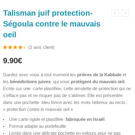
Talisman juif protection-
Ségoula contre le mauvais
oeil
(
2
avis client)
Noté
2
4.50
9.90
€
sur 5 basé
sur
notations
client
Gardez avec vous à tout moment les
prières de la Kabbale
et
les
bénédictions juives
qui vous
protègent du mauvais œil
.
Ecrite sur une carte plastifiée, cette amulette de protection qui ne
s’efface pas et ne risquer pas de s’abîmer. Elle est présentée
dans une pochette bleu foncé avec les mots hébreux au recto :
« protection contre le mauvais œil »
Une carte rigide et plastifiée
fabriquée en Israël
Format adapté au portefeuille
Livrée dans une délicate pochette en velours pour ne pas